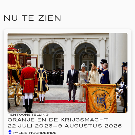
met 9 augustus 2026. Op deze pagina kunt u
lezen wat er tijdens de zomeropenstelling te
NU TE ZIEN
zien en te doen is op Paleis Noordeinde en de
Koninklijke Stallen.
TENTOONSTELLING
ORANJE EN DE KRIJGSMACHT
22 JULI 2026
—
9 AUGUSTUS 2026
PALEIS NOORDEINDE