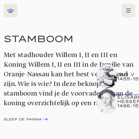
Home
Menu
STAMBOOM
Met stadhouder Willem I, II en III en
Koning Willem I, II en III in de familie van
Oranje-Nassau kan het best verwarrend
JAN V
1455
-
15
zijn. Wie is wie? In deze beknopte
stamboom vind je de voorvaderen van de
ELISAB
koning overzichtelijk op een rij.
HESSE
1466
-
15
SLEEP DE PAGINA