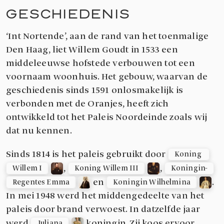
GESCHIEDENIS
‘Int Nortende’, aan de rand van het toenmalige
Den Haag, liet Willem Goudt in 1533 een
middeleeuwse hofstede verbouwen tot een
voornaam woonhuis. Het gebouw, waarvan de
geschiedenis sinds 1591 onlosmakelijk is
verbonden met de Oranjes, heeft zich
ontwikkeld tot het Paleis Noordeinde zoals wij
dat nu kennen.
Sinds 1814 is het paleis gebruikt door
Koning 
,
,
Willem I
Koning Willem III
Koningin-
en
.
Regentes Emma
Koningin Wilhelmina
In mei 1948 werd het middengedeelte van het
paleis door brand verwoest. In datzelfde jaar
werd
koningin. Zij koos ervoor
Juliana