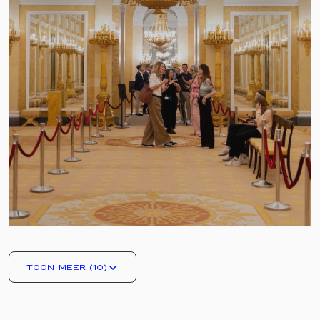
PALEIS NOORDEINDE
Zijne Majesteit de Koning gebruikt Paleis
Noordeinde als werkpaleis. De
werkvertrekken van de Koning en
Koningin Máxima zijn hier gevestigd. Ook
werken de meeste medewerkers van de
Dienst van het Koninklijk Huis op Paleis
Noordeinde.
TOON MEER (10)
Jaarlijks vinden er vele ontvangsten en
audiënties plaats op het paleis. Ook ontvangt de
Koning er buitenlandse ambassadeurs voor de