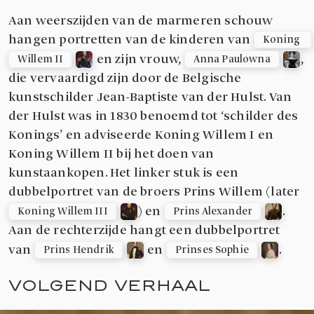
Aan weerszijden van de marmeren schouw
hangen portretten van de kinderen van
Koning 
en zijn vrouw,
,
Willem II
Anna Paulowna
die vervaardigd zijn door de Belgische
kunstschilder Jean-Baptiste van der Hulst. Van
der Hulst was in 1830 benoemd tot ‘schilder des
Konings’ en adviseerde Koning Willem I en
Koning Willem II bij het doen van
kunstaankopen. Het linker stuk is een
dubbelportret van de broers Prins Willem (later
) en
.
Koning Willem III
Prins Alexander
Aan de rechterzijde hangt een dubbelportret
van
en
.
Prins Hendrik
Prinses Sophie
VOLGEND VERHAAL