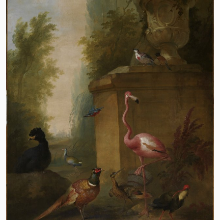
Deze winter toont het Dordrechts
Museum in aanvullling op de werken uit
eigen collectie twee monumentale
behangsels van Aert Schouman uit de
collectie van de Koninklijke
Verzamelingen samen met een schilderij
van Melchior d’Hondecoeter uit de
collectie van Museum Arnhem.