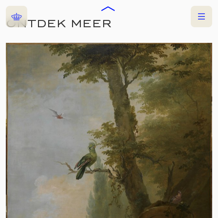
Home
Menu
ONTDEK MEER
COLLECTIES
TENTOONSTELLING
VORSTELIJKE
VOGELS
13 NOVEMBER 2025
—
15 NOVEMBER 2026
DORDRECHTS MUSEUM