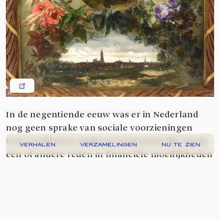
In de negentiende eeuw was er in Nederland
nog geen sprake van sociale voorzieningen
voor werklozen, ouderen en mensen die om de
VERHALEN
VERZAMELINGEN
NU TE ZIEN
één of andere reden in financiële moeilijkheden
waren geraakt. Velen van hen zochten dan ook
steun bij leden van het Koninklijk Huis. De Raad
van State noemde het rechtstreeks rekestreren
aan de Koning in 1814 'één der grootste