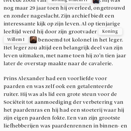
tweede zoon van
. Hij was
Koning Willem II
nog maar 29 jaar toen hij overleed, ongetrouwd
en zonder nageslacht. Zijn archief biedt een
interessante kijk op zijn leven. Al op tienjarige
leeftijd werd hij door zijn grootvader
Koning 
benoemd tot kolonel in het leger.
Willem I
Het leger zou altijd een belangrijk deel van zijn
leven uitmaken, met name toen hij zo’n tien jaar
later de overstap maakte naar de cavalerie.
Prins Alexander had een voorliefde voor
paarden en was zelf ook een getalenteerde
ruiter. Hij was als lid een grote steun voor de
Sociëteit tot aanmoediging der verbetering van
het paardenras en hij had een stoeterij waar hij
zijn eigen paarden fokte. Een van zijn grootste
liefhebberijen was paardenrennen in binnen- en