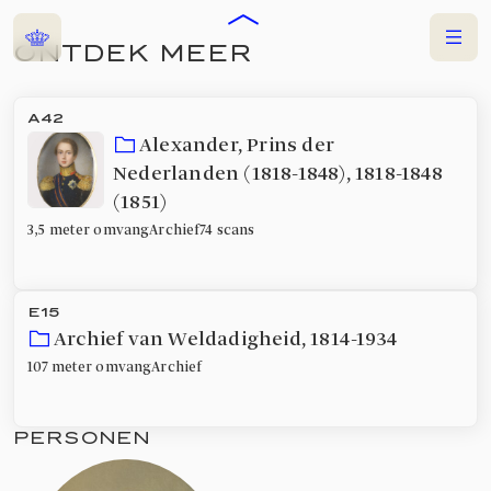
Home
Menu
ONTDEK MEER
ARCHIEVEN
A42
Alexander, Prins der
Nederlanden (1818-1848)
,
1818-1848
(1851)
3,5 meter
omvang
Archief
74 scans
E15
Archief van Weldadigheid
,
1814-1934
107 meter
omvang
Archief
PERSONEN