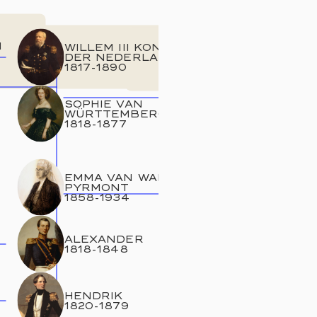
N
WILLEM III KONING
DER NEDERLANDEN
1817
-
1890
1
SOPHIE VAN
WÜRTTEMBERG
1818
-
1877
EMMA VAN WALDECK-
PYRMONT
2
1858
-
1934
ALEXANDER
1818
-
1848
HENDRIK
1820
-
1879