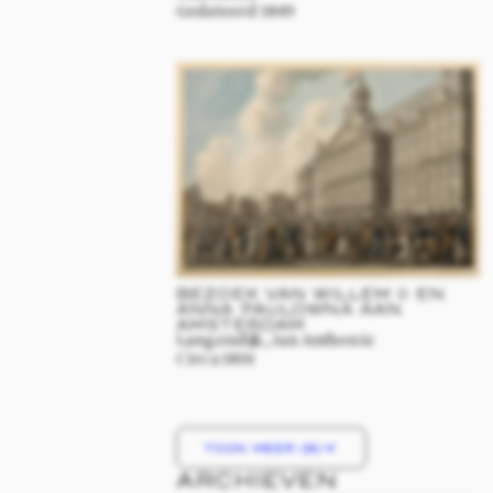
BERNHARD VAN
LIPPE-BIESTERFELD
1911
-
2004