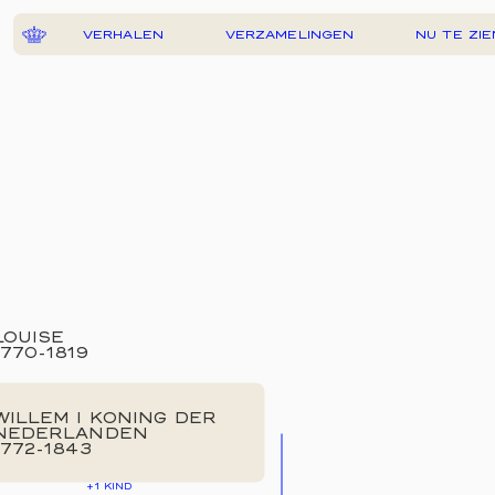
VERHALEN
VERZAMELINGEN
NU TE ZIE
LOUISE
1770
-
1819
WILLEM I KONING DER
NEDERLANDEN
1772
-
1843
+1
KIND