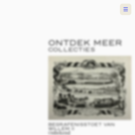
9
Menu
0
DER
4
INA
N DER
ANDEN
2
 VAN
NBURG
4
JULIANA KONINGIN
DER NEDERLANDEN
1909
-
2004