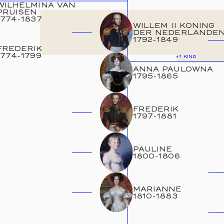
WILHELMINA VAN
PRUISEN
1774
-
1837
WILLEM II KONING
DER NEDERLANDE
1792
-
1849
FREDERIK
1774
-
1799
+1
KIND
ANNA PAULOWNA
1795
-
1865
FREDERIK
1797
-
1881
PAULINE
1800
-
1806
MARIANNE
1810
-
1883