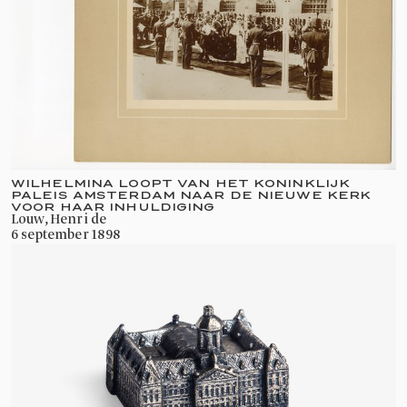
KONINKLIJK PALEIS
AMSTERDAM
Het Koninklijk Paleis Amsterdam is het
officiële ontvangstpaleis van Zijne
Majesteit de Koning en één van de
belangrijkste monumenten van
WILHELMINA LOOPT VAN HET KONINKLIJK
Nederland.
PALEIS AMSTERDAM NAAR DE NIEUWE KERK
VOOR HAAR INHULDIGING
Louw, Henri de
6 september 1898
Het
wordt actief
Koninklijk Paleis Amsterdam
gebruikt bij staatsbezoeken, prijsuitreikingen en
andere koninklijke ontvangsten. Bovendien stelt
de koning het paleis, voor het grootste deel van
het jaar open voor publiek. Het paleis bezoeken?
Zie
voor actuele openingstijden en
hier