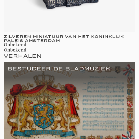
tickets of bezoek het paleis
.
virtueel
ZILVEREN MINIATUUR VAN HET KONINKLIJK
PALEIS AMSTERDAM
onbekend
onbekend
VERHALEN
BESTUDEER DE BLADMUZIEK
GESCHIEDENIS
In 1648 werd begonnen met de bouw van het
nieuwe stadhuis van Amsterdam. Anderhalve
eeuw werd het paleis als stadhuis gebruikt. In
1768 werd het gebouw voor het eerst enkele
dagen als ‘paleis' gebruikt. Reden was de