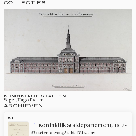
COLLECTIES
KONINKLIJKE STALLEN
Vogel, Hugo Pieter
ARCHIEVEN
E11
Koninklijk Staldepartement
,
1813-
63 meter
omvang
Archief
331 scans