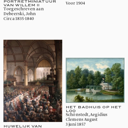
PORTRETMINIATUUR
voor 1904
VAN WILLEM II
toegeschreven aan
Debeerski, John
circa 1835-1840
HET BADHUIS OP HET
LOO
Schönstedt, Aegidius
Clemens August
3 juni 1857
HUWELIJK VAN