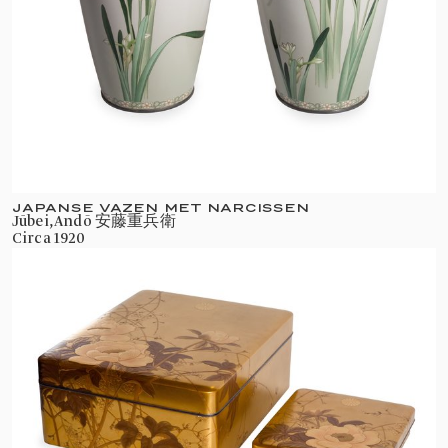
Deze zomer is in het Koninklijk Paleis
Amsterdam de collectiepresentatie
JAPANSE VAZEN MET NARCISSEN
Jūbei, Andō 安藤重兵衛
‘Nederland en Japan. Door de tijd
circa 1920
verbonden’ te zien. In de Troonzaal zijn de
mooiste Japanse stukken uit de
Koninklijke Verzamelingen
samengebracht.
Te zien zijn een zeventiende-eeuws lakkabinet