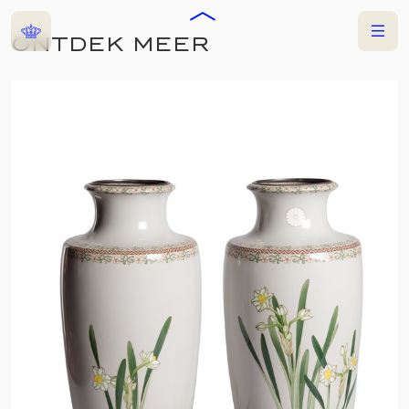
Home
Menu
ONTDEK MEER
COLLECTIES
TENTOONSTELLING
NEDERLAND EN
JAPAN. DOOR DE
TIJD VERBONDEN
26 JUNI 2026
—
27 SEPTEMBER 2026
KONINKLIJK PALEIS AMSTERDAM