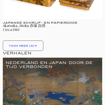
van uitzonderlijk hoge kwaliteit, rijk versierde
Japanse kamerschermen, verfijnde lakdozen en
keizerlijke geschenken. Uitblinkend in
JAPANSE SCHRIJF- EN PAPIERDOOS
vakmanschap weerspiegelen deze objecten de
Akatsuka, Jitoku 赤塚 自得
gedeelde geschiedenis van Nederland en Japan.
circa 1910
De presentatie is speciaal samengesteld ter
TOON MEER (3)
gelegenheid van het staatsbezoek van Keizer
VERHALEN
Naruhito en Keizerin Masako aan Nederland.
Tijdens het staatsbezoek maakten de Keizer en
NEDERLAND EN JAPAN: DOOR DE
Koning Willem-Alexander gezamenlijk een
TIJD VERBONDEN
rondgang langs de getoonde objecten. Van 26
juni tot en met 27 september is de presentatie
ook toegankelijk voor publiek.
In de presentatie staan meer dan vier eeuwen
betrekkingen tussen Nederland en Japan