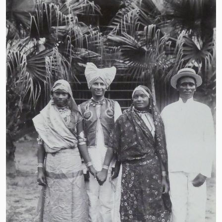
ONTDEK DE
FOTOCOLLECTIE UIT
EN OVER SURINAME
Het afgelopen jaar is hard gewerkt aan
het ontsluiten van fotoalbums uit of over