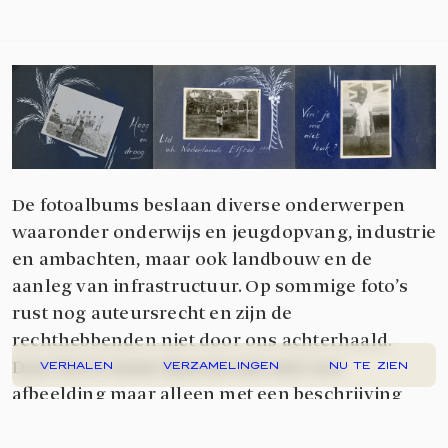
eerste fotoalbums zijn
te
bekijken.
De fotoalbums beslaan diverse onderwerpen
waaronder onderwijs en jeugdopvang, industrie
en ambachten, maar ook landbouw en de
aanleg van infrastructuur. Op sommige foto’s
rust nog auteursrecht en zijn de
rechthebbenden niet door ons achterhaald.
Deze foto’s staan daarom niet met een
VERHALEN
VERZAMELINGEN
NU TE ZIEN
afbeelding maar alleen met een beschrijving
online. Neem vooral contact met ons op als u/je