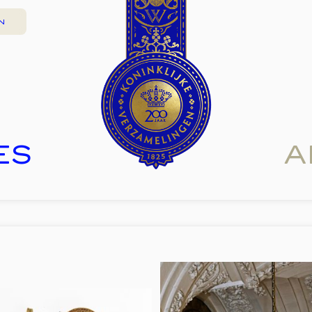
N
ES
A