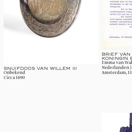
BRIEF VAN
KONINGIN
Emma van Waldeck-Pyrmont, Koningin der
Nederlanden [e
SNUIFDOOS VAN WILLEM III
onbekend
Amsterdam, 1
circa 1690