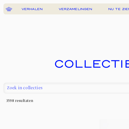
VERHALEN
VERZAMELINGEN
NU TE ZIE
COLLECTI
3598
resultaten