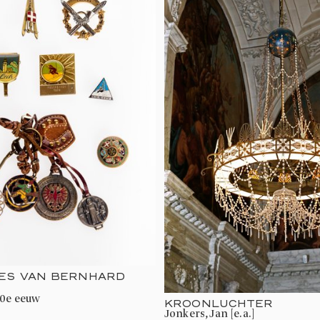
JES VAN BERNHARD
20e eeuw
KROONLUCHTER
Jonkers, Jan [e.a.]