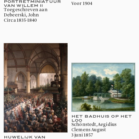
PORTRETMINIATUUR
voor 1904
VAN WILLEM II
toegeschreven aan
Debeerski, John
circa 1835-1840
HET BADHUIS OP HET
LOO
Schönstedt, Aegidius
Clemens August
3 juni 1857
HUWELIJK VAN