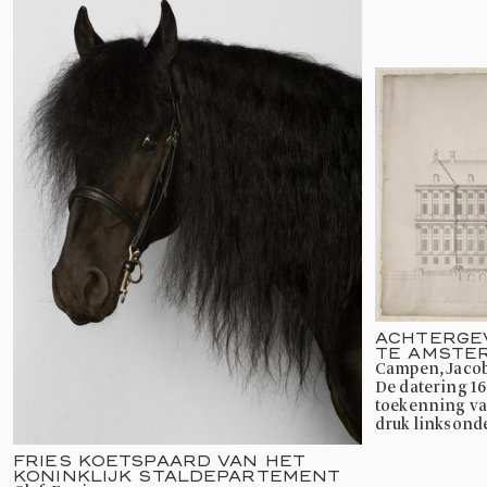
ACHTERGEV
TE AMSTER
Campen, Jacob
De datering 1650 is ontleend aan de
toekenning van
druk linksonde
FRIES KOETSPAARD VAN HET
KONINKLIJK STALDEPARTEMENT