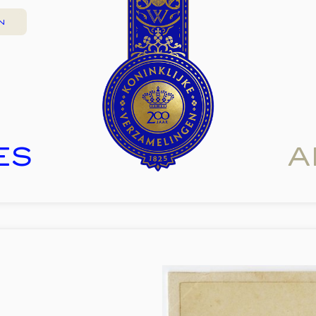
N
ES
A