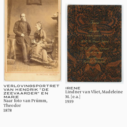
VERLOVINGSPORTRET
IRENE
VAN HENDRIK "DE
Lindner van Vliet, Madeleine
ZEEVAARDER" EN
M. [e.a.]
MARIE
naar foto van Prümm,
1939
Theodor
1878