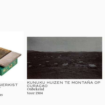
KUNUKU HUIZEN TE MONTAÑA OP
SIERKIST
CURAÇAO
W
onbekend
voor 1904
us