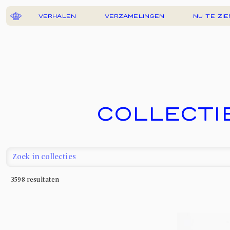
VERHALEN
VERZAMELINGEN
NU TE ZIE
COLLECTI
3598
resultaten