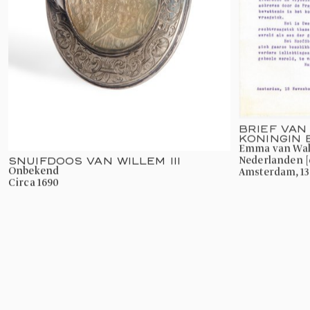
BRIEF VAN
KONINGIN
Emma van Waldeck-Pyrmont, Koningin der
Nederlanden [e
SNUIFDOOS VAN WILLEM III
onbekend
Amsterdam, 1
circa 1690