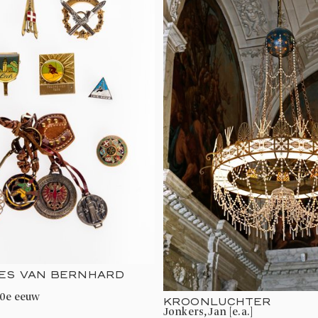
JES VAN BERNHARD
20e eeuw
KROONLUCHTER
Jonkers, Jan [e.a.]