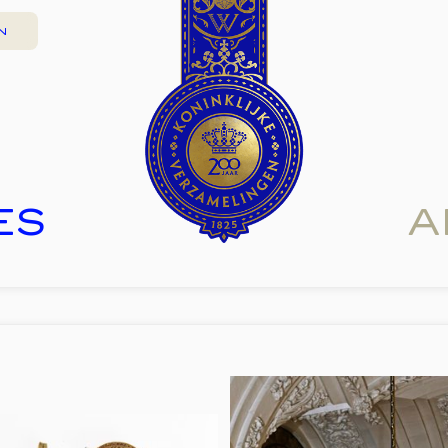
N
ES
A