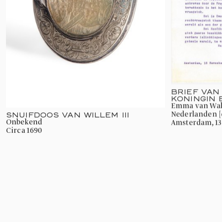
BRIEF VAN
KONINGIN
Emma van Waldeck-Pyrmont, Koningin der
Nederlanden [e
SNUIFDOOS VAN WILLEM III
onbekend
Amsterdam, 1
circa 1690