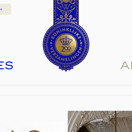
N
ES
A