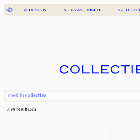
VERHALEN
VERZAMELINGEN
NU TE ZIE
COLLECTI
3598
resultaten