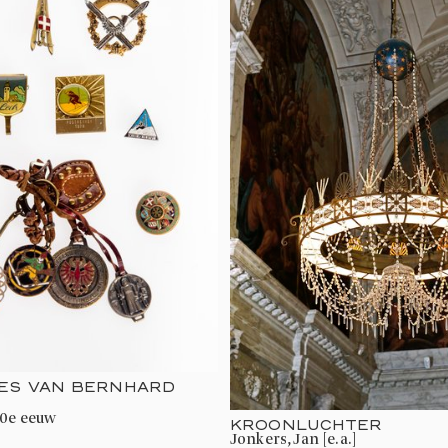
JES VAN BERNHARD
20e eeuw
KROONLUCHTER
Jonkers, Jan [e.a.]