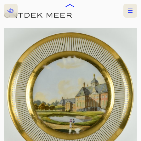
Home
Menu
ONTDEK MEER
COLLECTIES
TENTOONSTELLING
WINTERPALEIS HET
LOO
28 NOVEMBER 2025
—
4 JANUARI 2026
PALEIS HET LOO