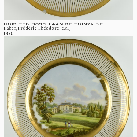
HUIS TEN BOSCH AAN DE TUINZIJDE
Faber, Frédéric Théodore [e.a.]
1820
Bezoek deze wintermaanden Paleis Het
Loo, alles is in winterse sferen: van het
stallenplein tot aan het paleis is het een
feest van licht en versiering. De
monumentale boom op het stallenplein is
verlicht en de stallenlaan richting het
paleis is volledig versierd met
kerstbomen. Het paleis en de bassecour
(het voorplein) zijn prachtig uitgelicht.