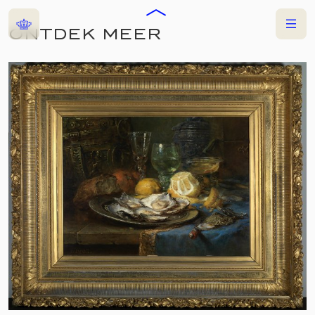
Home
Menu
ONTDEK MEER
COLLECTIES
TENTOONSTELLING
VOS & HAANEN.
KUNSTZUSTERS IN
OOSTERBEEK
10 MAART 2026
—
30 AUGUSTUS 2026