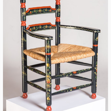
UIT DE KONINKLIJKE
VERZAMELINGEN
HINDELOOPER SLEE
VAN WILLEM-
ALEXANDER
atelier van Roosje
Hindeloopen
voor 1968