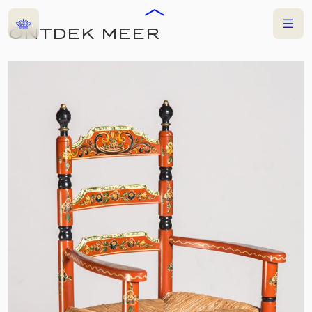
Home
Menu
ONTDEK MEER
COLLECTIES
LANGDURIGE BRUIKLENEN
MUSEUM
HINDELOOPEN
MUSEUM HINDELOOPEN