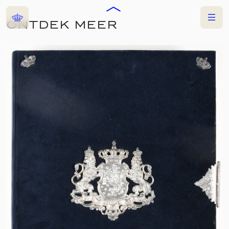
Home
Menu
ONTDEK MEER
COLLECTIES
TENTOONSTELLING
MEJUFFROUW
MATTHIJSSEN
28 JUNI 2025
—
19 OKTOBER 2025
HISTORISCH CENTRUM
LEEUWARDEN