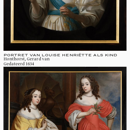
PORTRET VAN LOUISE HENRIËTTE ALS KIND
Honthorst, Gerard van
gedateerd 1634
Het Centraal Museum in Utrecht
presenteert vanaf 25 april 2026 de eerste
grote overzichtstentoonstelling van
Gerard van Honthorst, met ruim zestig
schilderijen en dertig tekeningen uit
internationale topcollecties.