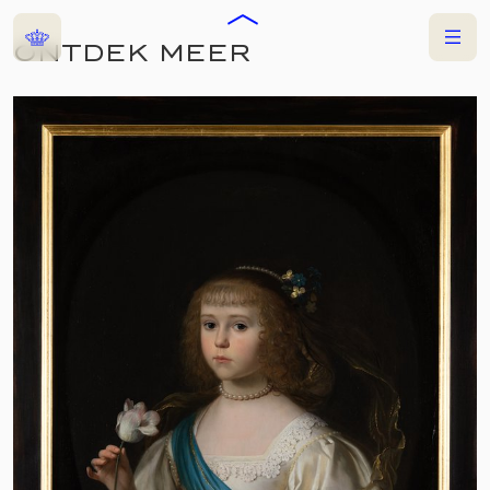
Home
Menu
ONTDEK MEER
COLLECTIES
TENTOONSTELLING
GERARD VAN
HONTHORST - IN
ALLES ANDERS DAN
REMBRANDT
25 APRIL 2026
—
13 SEPTEMBER 2026