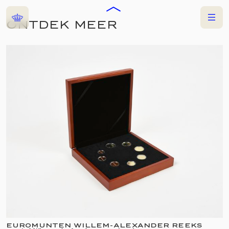
Home
Menu
ONTDEK MEER
COLLECTIES
TENTOONSTELLING
ERWIN OLAF -
FREEDOM
11 OKTOBER 2025
—
6 APRIL 2026
EUROMUNTEN WILLEM-ALEXANDER REEKS