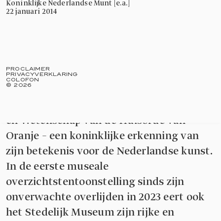
Koninklijke Nederlandse Munt [e.a.]
22 januari 2014
PROCLAIMER
PRIVACYVERKLARING
COLOFON
©
2026
In 2023 ontving Erwin Olaf uit handen
van de Koning de Eremedaille voor Kunst
en Wetenschap van de Huisorde van
Oranje – een koninklijke erkenning van
zijn betekenis voor de Nederlandse kunst.
In de eerste museale
overzichtstentoonstelling sinds zijn
onverwachte overlijden in 2023 eert ook
het Stedelijk Museum zijn rijke en