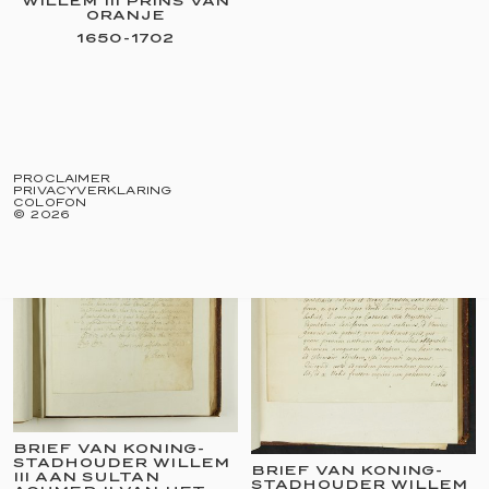
WILLEM III PRINS VAN
ORANJE
1650
-
1702
UIT DE KONINKLIJKE
VERZAMELINGEN:
PROCLAIMER
PRIVACYVERKLARING
COLOFON
©
2026
BRIEF VAN KONING-
STADHOUDER WILLEM
BRIEF VAN KONING-
III AAN SULTAN
STADHOUDER WILLEM