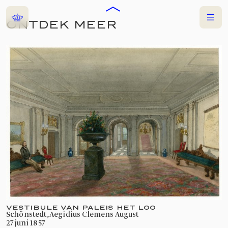
Home
Menu
ONTDEK MEER
COLLECTIES
TENTOONSTELLING
DE GROTE TRAP –
ALS MUREN KONDEN
PRATEN
17 APRIL 2026
—
30 AUGUSTUS 2026
PALEIS HET LOO
VESTIBULE VAN PALEIS HET LOO
Schönstedt, Aegidius Clemens August
27 juni 1857