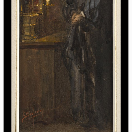
Van juni 2023 tot juli 2024 presenteert het
Fries Museum Christoffel & Kate
Bisschop: Verlangen naar vroeger. In de
tentoonstelling maak je kennis met hét
powerkoppel van de 19de eeuw. Het
museum haalt het ooit zo beroemde
echtpaar terug uit de vergetelheid met
een grote tentoonstelling, die laat zien
hoe het verlangen naar vroeger het leven