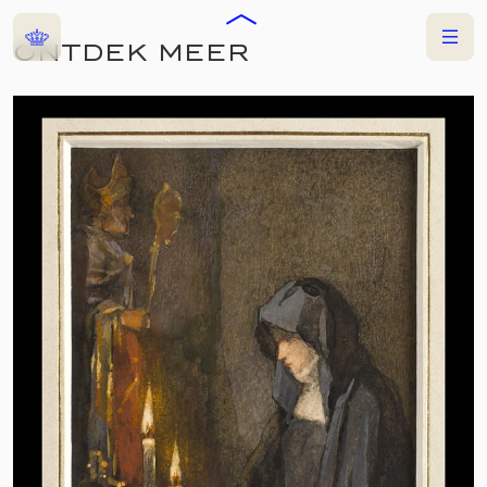
Home
Menu
ONTDEK MEER
COLLECTIES
TENTOONSTELLING
CHRISTOFFEL &
KATE BISSCHOP
17 JUNI 2023
—
7 JULI 2024
FRIES MUSEUM