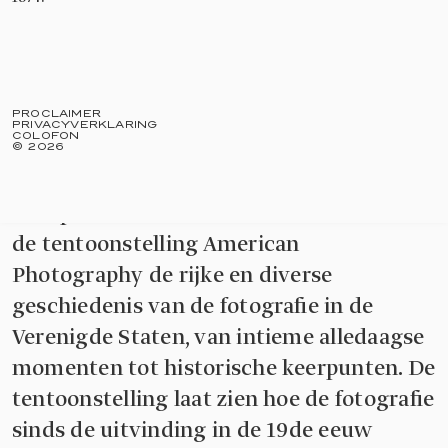
Het Rijksmuseum presenteert
PROCLAIMER
PRIVACYVERKLARING
COLOFON
aankomend voorjaar het eerste grote
©
2026
overzicht van Amerikaanse fotografie in
Europa. Met meer dan 200 werken belicht
de tentoonstelling American
Photography de rijke en diverse
geschiedenis van de fotografie in de
Verenigde Staten, van intieme alledaagse
momenten tot historische keerpunten. De
tentoonstelling laat zien hoe de fotografie
sinds de uitvinding in de 19de eeuw