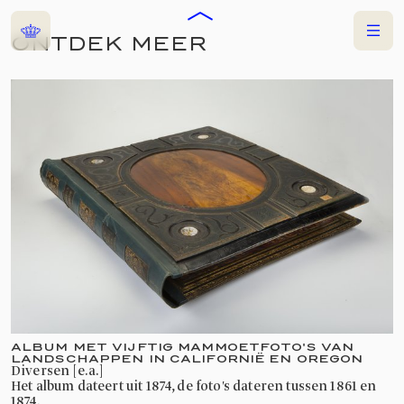
Home
Menu
ONTDEK MEER
COLLECTIES
TENTOONSTELLING
AMERICAN
PHOTOGRAPHY
7 FEBRUARI 2025
—
9 JUNI 2025
RIJKSMUSEUM
ALBUM MET VIJFTIG MAMMOETFOTO'S VAN
LANDSCHAPPEN IN CALIFORNIË EN OREGON
diversen [e.a.]
Het album dateert uit 1874, de foto's dateren tussen 1861 en
1874.