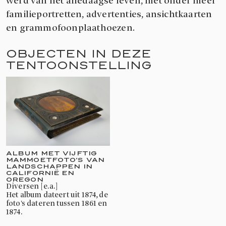
werd van het alledaagse leven, met onder meer
familieportretten, advertenties, ansichtkaarten
en grammofoonplaathoezen.
OBJECTEN IN DEZE
TENTOONSTELLING
ALBUM MET VIJFTIG
MAMMOETFOTO'S VAN
LANDSCHAPPEN IN
CALIFORNIË EN
OREGON
diversen [e.a.]
Het album dateert uit 1874, de
foto's dateren tussen 1861 en
1874.