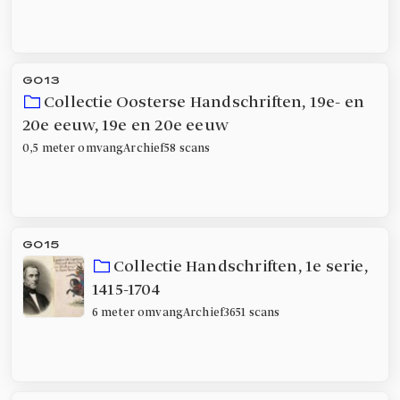
G013
Collectie Oosterse Handschriften, 19e- en
20e eeuw
,
19e en 20e eeuw
0,5 meter
omvang
Archief
58 scans
G015
Collectie Handschriften, 1e serie
,
1415-1704
6 meter
omvang
Archief
3651 scans