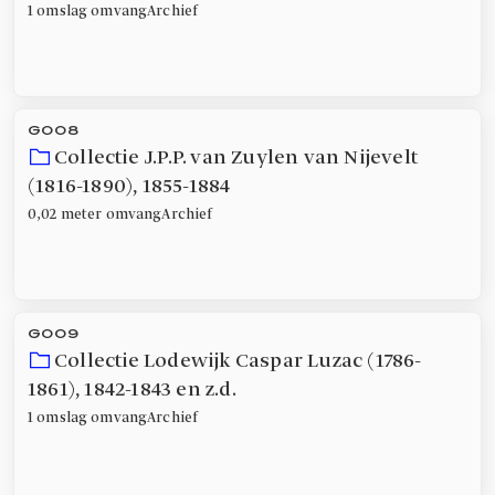
1 omslag
omvang
Archief
G008
Collectie J.P.P. van Zuylen van Nijevelt
(1816-1890)
,
1855-1884
0,02 meter
omvang
Archief
G009
Collectie Lodewijk Caspar Luzac (1786-
1861)
,
1842-1843 en z.d.
1 omslag
omvang
Archief