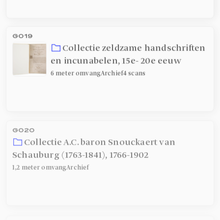
G019
Collectie zeldzame handschriften
en incunabelen
,
15e- 20e eeuw
6 meter
omvang
Archief
4 scans
G020
Collectie A.C. baron Snouckaert van
Schauburg (1763-1841)
,
1766-1902
1,2 meter
omvang
Archief
G021