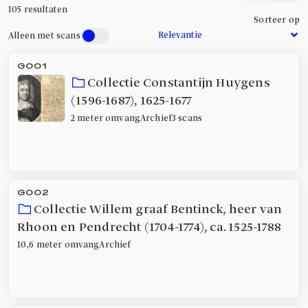
105
resultaten
Sorteer op
Alleen met scans
G001
Collectie Constantijn Huygens
(1596-1687)
,
1625-1677
2 meter
omvang
Archief
3 scans
G002
Collectie Willem graaf Bentinck, heer van
Rhoon en Pendrecht (1704-1774)
,
ca. 1525-1788
10,6 meter
omvang
Archief