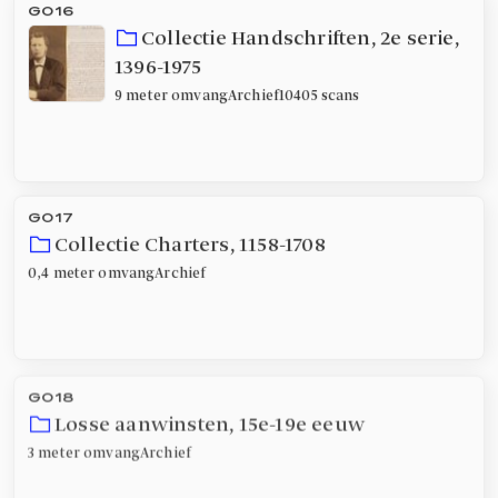
G016
Collectie Handschriften, 2e serie
,
1396-1975
9 meter
omvang
Archief
10405 scans
G017
Collectie Charters
,
1158-1708
0,4 meter
omvang
Archief
G018
Losse aanwinsten
,
15e-19e eeuw
3 meter
omvang
Archief