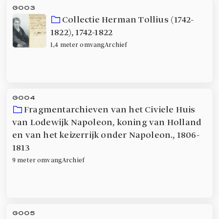
G003
Collectie Herman Tollius (1742-
1822)
,
1742-1822
1,4 meter
omvang
Archief
G004
Fragmentarchieven van het Civiele Huis
van Lodewijk Napoleon, koning van Holland
en van het keizerrijk onder Napoleon.
,
1806-
1813
9 meter
omvang
Archief
G005