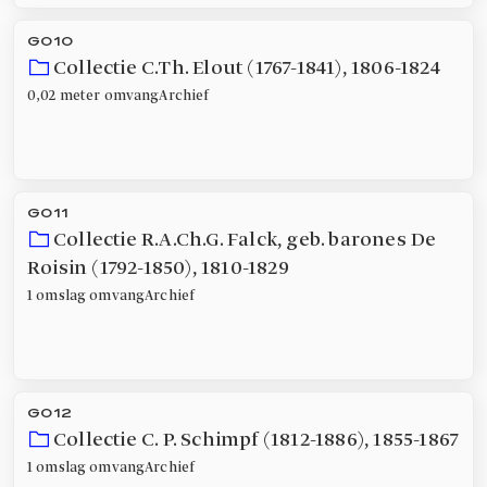
G010
Collectie C.Th. Elout (1767-1841)
,
1806-1824
0,02 meter
omvang
Archief
G011
Collectie R.A.Ch.G. Falck, geb. barones De
Roisin (1792-1850)
,
1810-1829
1 omslag
omvang
Archief
G012
Collectie C. P. Schimpf (1812-1886)
,
1855-1867
1 omslag
omvang
Archief