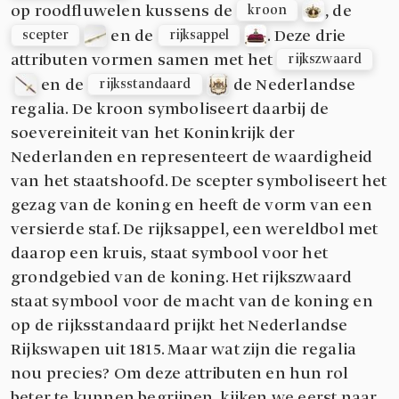
op roodfluwelen kussens de
, de
kroon
en de
. Deze drie
scepter
rijksappel
attributen vormen samen met het
rijkszwaard
en de
de Nederlandse
rijksstandaard
regalia. De kroon symboliseert daarbij de
soevereiniteit van het Koninkrijk der
Nederlanden en representeert de waardigheid
van het staatshoofd. De scepter symboliseert het
gezag van de koning en heeft de vorm van een
versierde staf. De rijksappel, een wereldbol met
daarop een kruis, staat symbool voor het
grondgebied van de koning. Het rijkszwaard
staat symbool voor de macht van de koning en
op de rijksstandaard prijkt het Nederlandse
Rijkswapen uit 1815. Maar wat zijn die regalia
nou precies? Om deze attributen en hun rol
beter te kunnen begrijpen, kijken we eerst naar