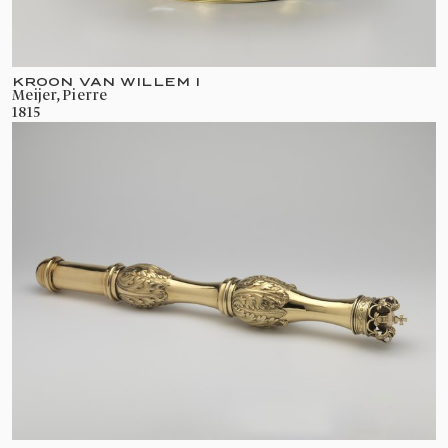
KROON VAN WILLEM I
Meijer, Pierre
1815