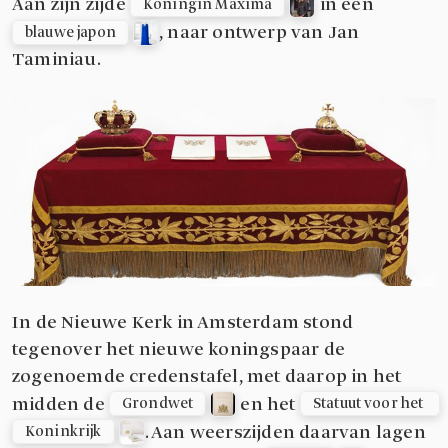
Aan zijn zijde
in een
Koningin Máxima
, naar ontwerp van Jan
blauwe japon
Taminiau.
In de Nieuwe Kerk in Amsterdam stond
tegenover het nieuwe koningspaar de
zogenoemde credenstafel, met daarop in het
midden de
en het
Grondwet
Statuut voor het 
. Aan weerszijden daarvan lagen
Koninkrijk