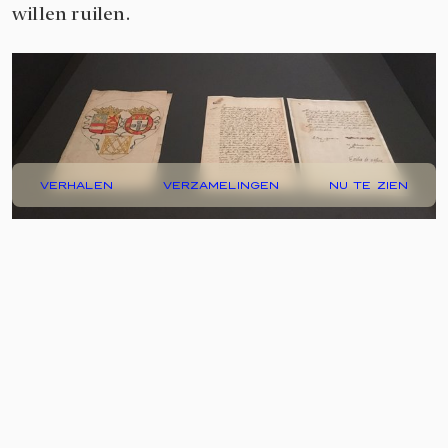
willen ruilen.
VERHALEN
VERZAMELINGEN
NU TE ZIEN
Het huwelijk betekende een breuk tussen Emilia
en haar broer. Het pasgetrouwde koppel moest
de Nederlanden verlaten. Een jaar later al
mochten ze terugkeren en zich in Delft vestigen,
maar een verzoening tussen Emilia en Maurits
vond pas in 1608 plaats. Emilia was zo blij met de
herwonnen band met haar broer dat ze haar
negende kind naar hem vernoemde:
Eleonora 