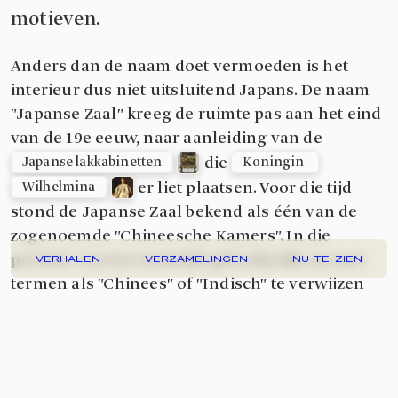
motieven.
Anders dan de naam doet vermoeden is het
interieur dus niet uitsluitend Japans. De naam
"Japanse Zaal" kreeg de ruimte pas aan het eind
van de 19e eeuw, naar aanleiding van de
die
Japanse lakkabinetten
Koningin 
er liet plaatsen. Voor die tijd
Wilhelmina
stond de Japanse Zaal bekend als één van de
zogenoemde "Chineesche Kamers". In die
periode was het namelijk gebruikelijk om met
VERHALEN
VERZAMELINGEN
NU TE ZIEN
termen als "Chinees" of "Indisch" te verwijzen
naar een verzameling van Chinese, Japanse en
Europese chinoiserie-objecten, zoals die hier
zijn toegepast.