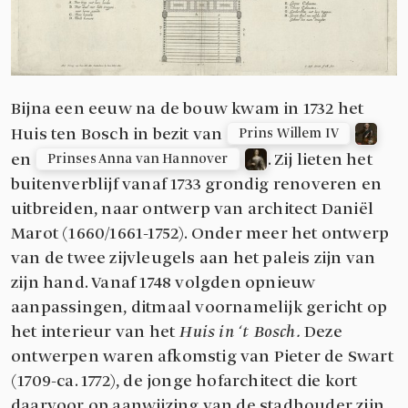
Bijna een eeuw na de bouw kwam in 1732 het
Huis ten Bosch in bezit van
Prins Willem IV
en
. Zij lieten het
Prinses Anna van Hannover
buitenverblijf vanaf 1733 grondig renoveren en
uitbreiden, naar ontwerp van architect Daniël
Marot (1660/1661-1752). Onder meer het ontwerp
van de twee zijvleugels aan het paleis zijn van
zijn hand. Vanaf 1748 volgden opnieuw
aanpassingen, ditmaal voornamelijk gericht op
het interieur van het
Huis in ‘t Bosch.
Deze
ontwerpen waren afkomstig van Pieter de Swart
(1709-ca. 1772), de jonge hofarchitect die kort
daarvoor op aanwijzing van de stadhouder zijn