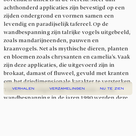
achthonderd applicaties zijn bevestigd op een
zijden ondergrond en vormen samen een
levendig en paradijselijk tafereel. Op de
wandbespanning zijn talrijke vogels uitgebeeld,
zoals mandarijneenden, pauwen en
kraanvogels. Net als mythische dieren, planten
en bloemen zoals chrysanten en camelia’s. Vaak
zijn deze applicaties, die uitgevoerd zijn in
brokaat, damast of fluweel, gevuld met kranten
om het driedimensionale karakter te versterken.
Tijdens een uitgebreide restauratie van de
VERHALEN
VERZAMELINGEN
NU TE ZIEN
wandbespanning in de jaren 1990 werden deze
kranten onderzocht. In deze krantenknipsels
troffen de onderzoekers toen fragmenten aan
uit het jaar 1789. Op basis hiervan konden de
applicaties en de wandbespanning kort na dit