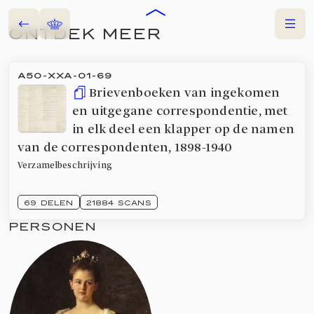
Terug
Home
Menu
ONTDEK MEER
ARCHIEVEN
A50-XXA-01-69
Brievenboeken van ingekomen
en uitgegane correspondentie, met
in elk deel een klapper op de namen
van de correspondenten
,
1898-1940
Verzamelbeschrijving
69 DELEN
21884 SCANS
PERSONEN