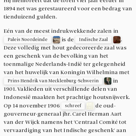
Hij memoreert dat de toren vier jaar eerder in
1894 net was gerestaureerd voor een bedrag van
tienduizend gulden.
Eén van de meest indrukwekkende zalen in
is de
.
Paleis Noordeinde
Indische Zaal
Deze volledig met hout gedecoreerde zaal was
een geschenk van de bevolking van het
toenmalige Nederlands-Indië ter gelegenheid
van het huwelijk van Koningin Wilhelmina met
in
Prins Hendrik van Mecklenburg-Schwerin
1901. Vaklieden uit verschillende delen van
Indonesië maakten het prachtige houtsnijwerk.
Op 14 november 1906
de oud-
schreef
gouverneur-generaal jhr. Carel Herman Aart
van der Wijck namens het 'Centraal Comité tot
vervaardiging van het Indische geschenk' aan