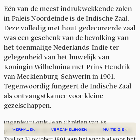
Eén van de meest indrukwekkende zalen
in Paleis Noordeinde is de Indische Zaal.
Deze volledig met hout gedecoreerde zaal
was een geschenk van de bevolking van
het toenmalige Nederlands-Indië ter
gelegenheid van het huwelijk van
Koningin Wilhelmina met Prins Hendrik
van Mecklenburg-Schwerin in 1901.
Tegenwoordig fungeert de Indische Zaal
als ontvangstkamer voor kleine
gezelschappen.
Ingenieur Louis Jean Chrétien van Es
presenteerde de tekeningen voor een Indische
VERHALEN
VERZAMELINGEN
NU TE ZIEN
Zaal op 31 oktober 1901 aan het speciaal voor het