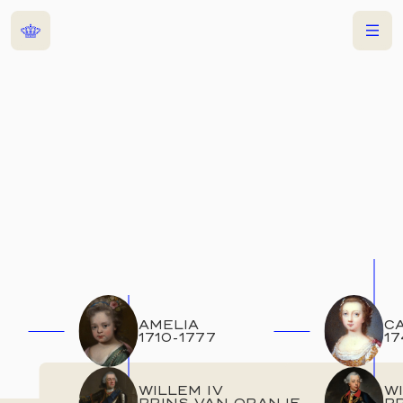
Home
Menu
AMELIA
C
1710
-
1777
17
WILLEM IV
W
PRINS VAN ORANJE
P