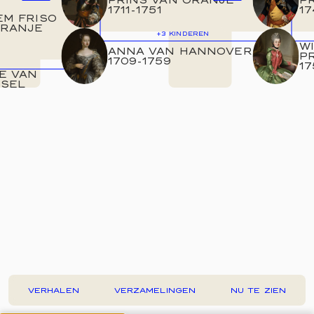
1711
-
1751
17
EM FRISO
ORANJE
+3
KINDEREN
W
ANNA VAN HANNOVER
P
1709
-
1759
17
E VAN
SSEL
VERHALEN
VERZAMELINGEN
NU TE ZIEN